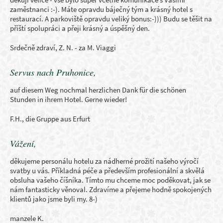
zaměstnanci :-). Máte opravdu báječný tým a krásný hotel s
restaurací. A parkoviště opravdu veliký bonus:-))) Budu se těšit na
příští spolupráci a přeji krásný a úspěšný den.
Srdečně zdraví, Z. N. - za M. Viaggi
Servus nach Pruhonice,
auf diesem Weg nochmal herzlichen Dank für die schönen
Stunden in ihrem Hotel. Gerne wieder!
F.H., die Gruppe aus Erfurt
Vážení,
děkujeme personálu hotelu za nádherné prožití našeho výročí
svatby u vás. Příkladná péče a především profesionální a skvělá
obsluha vašeho číšníka. Tímto mu chceme moc poděkovat, jak se
nám fantasticky věnoval. Zdravíme a přejeme hodně spokojených
klientů jako jsme byli my. 8-)
manzele K.