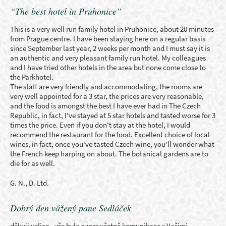
“The best hotel in Pruhonice”
This is a very well run family hotel in Pruhonice, about 20 minutes
from Prague centre. I have been staying here on a regular basis
since September last year, 2 weeks per month and I must say it is
an authentic and very pleasant family run hotel. My colleagues
and I have tried other hotels in the area but none come close to
the Parkhotel.
The staff are very friendly and accommodating, the rooms are
very well appointed for a 3 star, the prices are very reasonable,
and the food is amongst the best I have ever had in The Czech
Republic, in fact, I've stayed at 5 star hotels and tasted worse for 3
times the price. Even if you don't stay at the hotel, I would
recommend the restaurant for the food. Excellent choice of local
wines, in fact, once you've tasted Czech wine, you'll wonder what
the French keep harping on about. The botanical gardens are to
die for as well.
G. N., D. Ltd.
Dobrý den vážený pane Sedláček
děkuji velice - vše bylo super včetně komunikace s Vašimi