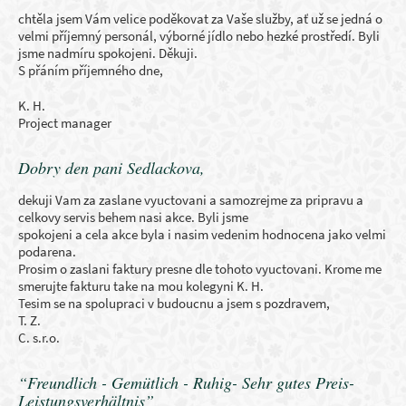
chtěla jsem Vám velice poděkovat za Vaše služby, ať už se jedná o
velmi příjemný personál, výborné jídlo nebo hezké prostředí. Byli
jsme nadmíru spokojeni. Děkuji.
S přáním příjemného dne,
K. H.
Project manager
Dobry den pani Sedlackova,
dekuji Vam za zaslane vyuctovani a samozrejme za pripravu a
celkovy servis behem nasi akce. Byli jsme
spokojeni a cela akce byla i nasim vedenim hodnocena jako velmi
podarena.
Prosim o zaslani faktury presne dle tohoto vyuctovani. Krome me
smerujte fakturu take na mou kolegyni K. H.
Tesim se na spolupraci v budoucnu a jsem s pozdravem,
T. Z.
C. s.r.o.
“Freundlich - Gemütlich - Ruhig- Sehr gutes Preis-
Leistungsverhältnis”