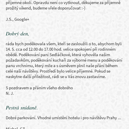
příjemné okolí. Opravdu není co vytknout, děkujeme za příjemně
prožitý víkend, budeme vřele doporučovat :-)
J.S., Google+
Dobrý den,
ráda bych poděkovala všem, kteří se zasloužili o to, abychom byli
14. 5. cca od 12.00 do 17.00 hod. velice spokojení při rodinném
obědě. Poděkování paní Sedláčkové, která vyhověla našim
požadavkům, poděkování kuchaři za výborné menu a poděkování
panu vrchnímu, který mile a s úsměvem plnil naše přání během
celé naší návštěvy. Prostředí bylo velice příjemné. Pokud se
naskytne další příležitost, rádi se u Vás znovu zastavíme.
S pozdravem a přáním všeho dobrého
N. J.
Pestrá snídaně.
Dobré parkování. Vhodné umístění hotelu i pro návštěvu Prahy ...
Michal, CZ