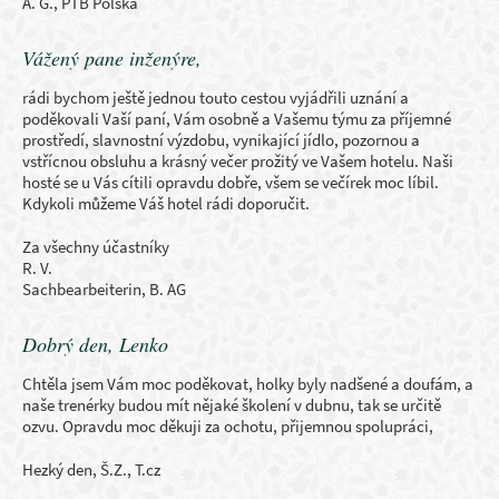
A. G., PTB Polska
Vážený pane inženýre,
rádi bychom ještě jednou touto cestou vyjádřili uznání a
poděkovali Vaší paní, Vám osobně a Vašemu týmu za příjemné
prostředí, slavnostní výzdobu, vynikající jídlo, pozornou a
vstřícnou obsluhu a krásný večer prožitý ve Vašem hotelu. Naši
hosté se u Vás cítili opravdu dobře, všem se večírek moc líbil.
Kdykoli můžeme Váš hotel rádi doporučit.
Za všechny účastníky
R. V.
Sachbearbeiterin, B. AG
Dobrý den, Lenko
Chtěla jsem Vám moc poděkovat, holky byly nadšené a doufám, a
naše trenérky budou mít nějaké školení v dubnu, tak se určitě
ozvu. Opravdu moc děkuji za ochotu, přijemnou spolupráci,
Hezký den, Š.Z., T.cz