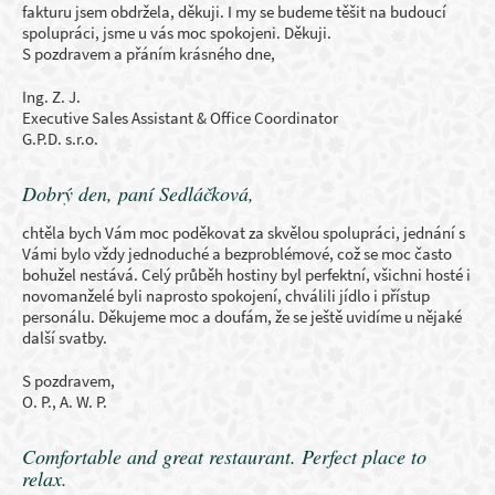
fakturu jsem obdržela, děkuji. I my se budeme těšit na budoucí
spolupráci, jsme u vás moc spokojeni. Děkuji.
S pozdravem a přáním krásného dne,
Ing. Z. J.
Executive Sales Assistant & Office Coordinator
G.P.D. s.r.o.
Dobrý den, paní Sedláčková,
chtěla bych Vám moc poděkovat za skvělou spolupráci, jednání s
Vámi bylo vždy jednoduché a bezproblémové, což se moc často
bohužel nestává. Celý průběh hostiny byl perfektní, všichni hosté i
novomanželé byli naprosto spokojení, chválili jídlo i přístup
personálu. Děkujeme moc a doufám, že se ještě uvidíme u nějaké
další svatby.
S pozdravem,
O. P., A. W. P.
Comfortable and great restaurant. Perfect place to
relax.