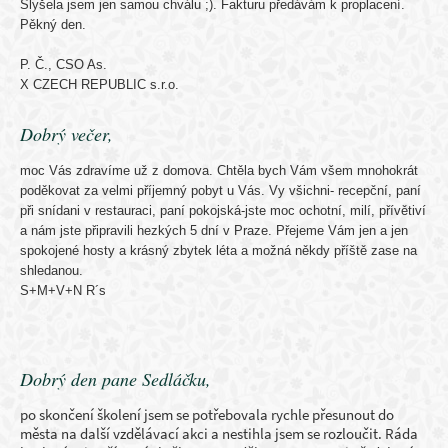
Slyšela jsem jen samou chválu ;). Fakturu předávám k proplacení.
Pěkný den.
P. Č., CSO As.
X CZECH REPUBLIC s.r.o.
Dobrý večer,
moc Vás zdravíme už z domova. Chtěla bych Vám všem mnohokrát
poděkovat za velmi příjemný pobyt u Vás. Vy všichni- recepční, paní
při snídani v restauraci, paní pokojská-jste moc ochotní, milí, přívětiví
a nám jste připravili hezkých 5 dní v Praze. Přejeme Vám jen a jen
spokojené hosty a krásný zbytek léta a možná někdy příště zase na
shledanou.
S+M+V+N R´s
Dobrý den pane Sedláčku,
po skončení školení jsem se potřebovala rychle přesunout do
města na další vzdělávací akci a nestihla jsem se rozloučit. Ráda