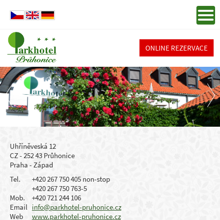
ONLINE REZERVACE
Uhříněveská 12
CZ - 252 43 Průhonice
Praha - Západ
Tel.
+420 267 750 405 non-stop
+420 267 750 763-5
Mob.
+420 721 244 106
Email
info@parkhotel-pruhonice.cz
Web
www.parkhotel-pruhonice.cz