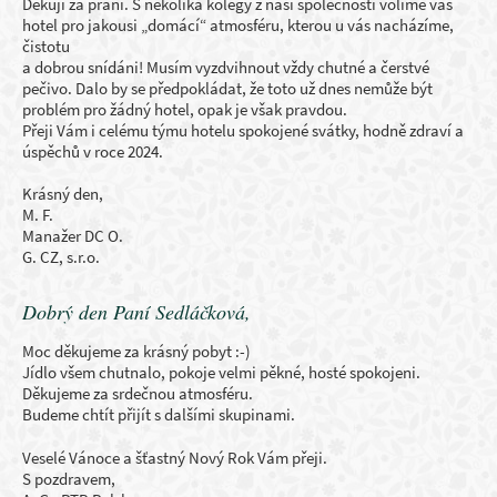
Děkuji za přání. S několika kolegy z naší společnosti volíme váš
hotel pro jakousi „domácí“ atmosféru, kterou u vás nacházíme,
čistotu
a dobrou snídáni! Musím vyzdvihnout vždy chutné a čerstvé
pečivo. Dalo by se předpokládat, že toto už dnes nemůže být
problém pro žádný hotel, opak je však pravdou.
Přeji Vám i celému týmu hotelu spokojené svátky, hodně zdraví a
úspěchů v roce 2024.
Krásný den,
M. F.
Manažer DC O.
G. CZ, s.r.o.
Dobrý den Paní Sedláčková,
Moc děkujeme za krásný pobyt :-)
Jídlo všem chutnalo, pokoje velmi pěkné, hosté spokojeni.
Děkujeme za srdečnou atmosféru.
Budeme chtít přijít s dalšími skupinami.
Veselé Vánoce a šťastný Nový Rok Vám přeji.
S pozdravem,