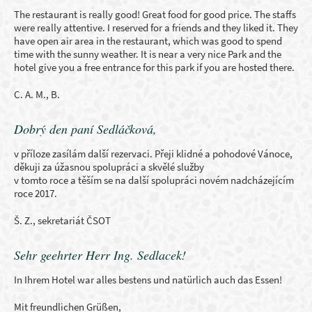
The restaurant is really good! Great food for good price. The staffs
were really attentive. I reserved for a friends and they liked it. They
have open air area in the restaurant, which was good to spend
time with the sunny weather. It is near a very nice Park and the
hotel give you a free entrance for this park if you are hosted there.
C. A. M., B.
Dobrý den paní Sedláčková,
v příloze zasílám další rezervaci. Přeji klidné a pohodové Vánoce,
děkuji za úžasnou spolupráci a skvělé služby
v tomto roce a těším se na další spolupráci novém nadcházejícím
roce 2017.
Š. Z., sekretariát ČSOT
Sehr geehrter Herr Ing. Sedlacek!
In Ihrem Hotel war alles bestens und natürlich auch das Essen!
Mit freundlichen Grüßen,