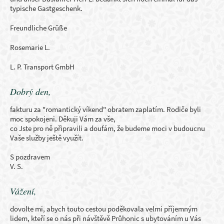
typische Gastgeschenk.
Freundliche Grüße
Rosemarie L.
L. P. Transport GmbH
Dobrý den,
fakturu za "romantický víkend" obratem zaplatím. Rodiče byli
moc spokojeni. Děkuji Vám za vše,
co Jste pro ně připravili a doufám, že budeme moci v budoucnu
Vaše služby ještě využít.
S pozdravem
V. S.
Vážení,
dovolte mi, abych touto cestou poděkovala velmi příjemným
lidem, kteří se o nás při návštěvě Průhonic s ubytováním u Vás