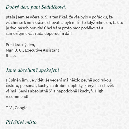
Dobrý den, paní Sedláčková,
ptala jsem se včera p. S. a ten říkal, že vše bylo v pořádku, že
všichni se k nim krásně chovali a byli milí - to když řekne on, tak to
je dvojnásob pravda! Chci Vám proto moc poděkovat a
samozřejmě vás ráda doporučím dál!
Přeji krásný den,
Mgr. D. C., Executive Assistant
R. a.s.
Jsme absolutně spokojeni
s úplně vším. Je vidět, že vedení má někdo pevně pod rukou
čistotu, personál, kuchyň a drobné doplňky, kterých si člověk
všímá. Servis absolutně 5* a nápodobně i kuchyň. High
recommend!
T. V., Google
Přívětivé místo,