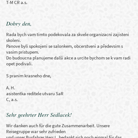
T-M CR a.s.
Dobry den,
Rada bych vam timto podekovala za skvele organizacni zajisteni
skoleni.
Panove byli spokojeni se salonkem, obcerstveni a předevsim s
vasim pristupem.
Do budoucna planujeme další akce a urcite bychom se k vam radi
opet podivali.
S pranim krasneho dne,
A. H.
asistentka reditele utvaru SaR
C, a.s.
Sehr geehrter Herr Sedlacek!
Wir danken auch für die gute Zusammenarbeit. Unsere
Reisegruppe war sehr zufrieden
und unser Busfahrer Herr L. bedankt sich noch einmal für das