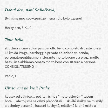
Dobrý den, paní Sedláčková,
Byli jsme moc spokojeni, zejména jídlo bylo úžasné!
Hezký den, E.K., Č.
Tutto bella
struttura vicino ad un parco molto bello completo di castello,e a
15 km da Praga, parcheggio privato colazione stupenda,
personale gentilissimo, ristorante molto buono e a prezzi molto
bassi, in 4 abbiamo cenato molto bene con 18 euro a persona.
CONSIGLIATISSIMO
Paolo, IT
Ubytování na kraji Prahy,
kousek od dálnice ... počítali jsme s "motorestovým" typem
hotelu, ale to jsme se velmi přepočítali ... skvělé služby, velmi milý
a ochotný personál, luxusní kuchyně, relativně klidné místo a