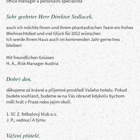
office manager a personální specialista
Sehr geehrter Herr Direktor Sedlacek,
auch ich möchte Ihnen und Ihrem phantastischen Team ein frohes
Weihnachtsfest und viel Glück für 2012 wünschen
Ich werde Ihrem Haus auch im kommenden Jahr gerne treu
bleiben!
Mit freundlichen Grüssen
H. A., Risk Manager Austria
Dobrý den,
děkujeme zá krásné a příjemné prostředí Vašeho hotelu. Pokud
budete souhlasit, budeme se na Vás obracet kdykoliv bychom
měli hrát v Praze nebo jejim okolí.
1. SC Z. fotbalový klub a.s.
J. P., vedoucí A týmu
Vážení přátelé,