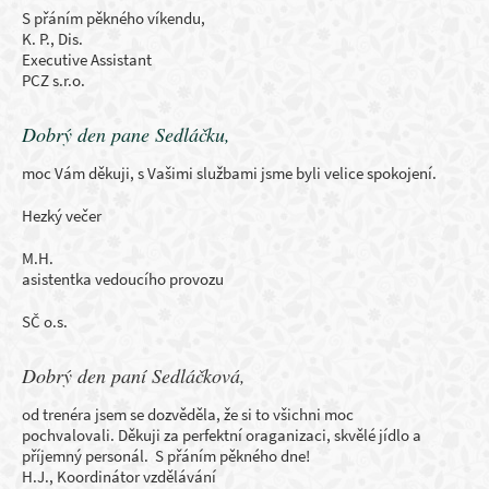
S přáním pěkného víkendu,
K. P., Dis.
Executive Assistant
PCZ s.r.o.
Dobrý den pane Sedláčku,
moc Vám děkuji, s Vašimi službami jsme byli velice spokojení.
Hezký večer
M.H.
asistentka vedoucího provozu
SČ o.s.
Dobrý den paní Sedláčková,
od trenéra jsem se dozvěděla, že si to všichni moc
pochvalovali. Děkuji za perfektní oraganizaci, skvělé jídlo a
příjemný personál.
S přáním pěkného dne!
H.J., Koordinátor vzdělávání