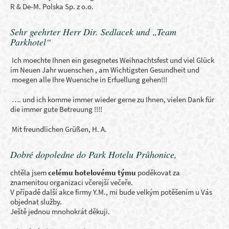
R & De-M. Polska Sp. z o.o.
Sehr geehrter Herr Dir. Sedlacek und „Team
Parkhotel“
Ich moechte Ihnen ein gesegnetes Weihnachtsfest und viel Glück
im Neuen Jahr wuenschen , am Wichtigsten Gesundheit und
moegen alle Ihre Wuensche in Erfuellung gehen!!!
…. und ich komme immer wieder gerne zu Ihnen, vielen Dank für
die immer gute Betreuung !!!!
Mit freundlichen Grüßen, H. A.
Dobré dopoledne do Park Hotelu Průhonice,
chtěla jsem
celému hotelovému týmu
poděkovat za
znamenitou organizaci včerejší večeře.
V případě další akce firmy Y.M., mi bude velkým potěšením u Vás
objednat služby.
Ještě jednou mnohokrát děkuji.