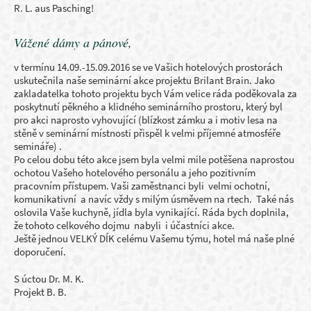
R. L. aus Pasching!
Vážené dámy a pánové,
v termínu 14.09.-15.09.2016 se ve Vašich hotelových prostorách
uskutečnila naše seminární akce projektu Brilant Brain. Jako
zakladatelka tohoto projektu bych Vám velice ráda poděkovala za
poskytnutí pěkného a klidného seminárního prostoru, který byl
pro akci naprosto vyhovující (blízkost zámku a i motiv lesa na
stěně v seminární místnosti přispěl k velmi příjemné atmosféře
semináře) .
Po celou dobu této akce jsem byla velmi mile potěšena naprostou
ochotou Vašeho hotelového personálu a jeho pozitivním
pracovním přístupem. Vaši zaměstnanci byli velmi ochotní,
komunikativní a navíc vždy s milým úsměvem na rtech. Také nás
oslovila Vaše kuchyně, jídla byla vynikající. Ráda bych doplnila,
že tohoto celkového dojmu nabyli i účastníci akce.
Ještě jednou VELKÝ DÍK celému Vašemu týmu, hotel má naše plné
doporučení.
S úctou Dr. M. K.
Projekt B. B.