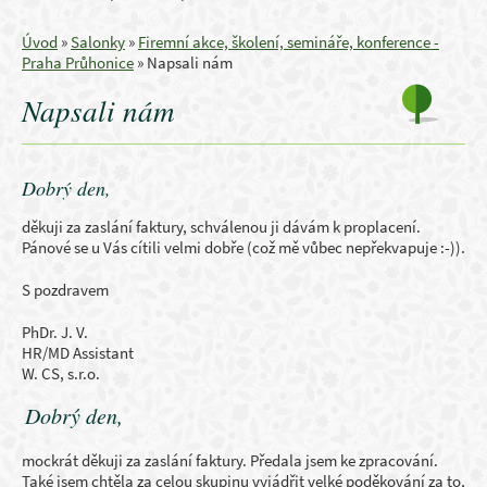
Úvod
»
Salonky
»
Firemní akce, školení, semináře, konference -
Praha Průhonice
»
Napsali nám
Napsali nám
Dobrý den,
děkuji za zaslání faktury, schválenou ji dávám k proplacení.
Pánové se u Vás cítili velmi dobře (což mě vůbec nepřekvapuje :-)).
S pozdravem
PhDr. J. V.
HR/MD Assistant
W. CS, s.r.o.
Dobrý den,
mockrát děkuji za zaslání faktury. Předala jsem ke zpracování.
Také jsem chtěla za celou skupinu vyjádřit velké poděkování za to,