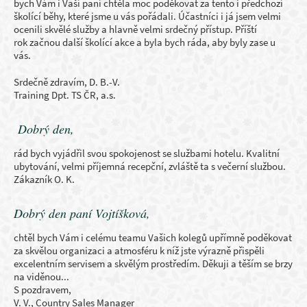
bych Vám i Vaší paní chtěla moc poděkovat za tento i předchozí
školící běhy, které jsme u vás pořádali. Účastníci i já jsem velmi
ocenili skvělé služby a hlavně velmi srdečný přístup. Příští
rok začnou další školící akce a byla bych ráda, aby byly zase u
vás.
Srdečně zdravím, D. B.-V.
Training Dpt. TS ČR, a.s.
Dobrý den,
rád bych vyjádřil svou spokojenost se službami hotelu. Kvalitní
ubytování, velmi příjemná recepční, zvláště ta s večerní službou.
Zákazník O. K.
Dobrý den paní Vojtíšková,
chtěl bych Vám i celému teamu Vašich kolegů upřímně poděkovat
za skvělou organizaci a atmosféru k níž jste výrazně přispěli
excelentním servisem a skvělým prostředím. Děkuji a těším se brzy
na viděnou...
S pozdravem,
V. V., Country Sales Manager