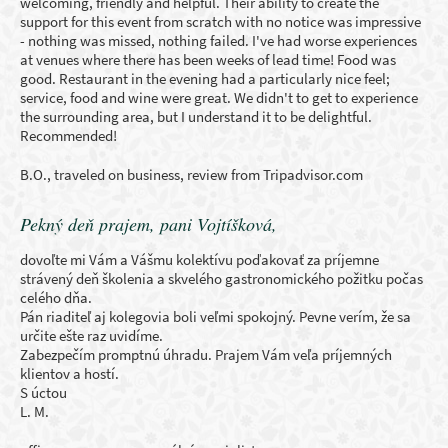
welcoming, friendly and helpful. Their ability to create the
support for this event from scratch with no notice was impressive
- nothing was missed, nothing failed. I've had worse experiences
at venues where there has been weeks of lead time! Food was
good. Restaurant in the evening had a particularly nice feel;
service, food and wine were great. We didn't to get to experience
the surrounding area, but I understand it to be delightful.
Recommended!
B.O., traveled on business, review from Tripadvisor.com
Pekný deň prajem, pani Vojtíšková,
dovoľte mi Vám a Vášmu kolektívu poďakovať za príjemne
strávený deň školenia a skvelého gastronomického požitku počas
celého dňa.
Pán riaditeľ aj kolegovia boli veľmi spokojný. Pevne verím, že sa
určite ešte raz uvidíme.
Zabezpečím promptnú úhradu. Prajem Vám veľa príjemných
klientov a hostí.
S úctou
L. M.