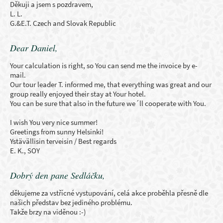
Děkuji a jsem s pozdravem,
L. L.
G.&E.T. Czech and Slovak Republic
Dear Daniel,
Your calculation is right, so You can send me the invoice by e-
mail.
Our tour leader T. informed me, that everything was great and our
group really enjoyed their stay at Your hotel.
You can be sure that also in the future we´ll cooperate with You.
I wish You very nice summer!
Greetings from sunny Helsinki!
Ystävällisin terveisin / Best regards
E. K., SOY
Dobrý den pane Sedláčku,
děkujeme za vstřícné vystupování, celá akce proběhla přesně dle
našich představ bez jediného problému.
Takže brzy na viděnou :-)