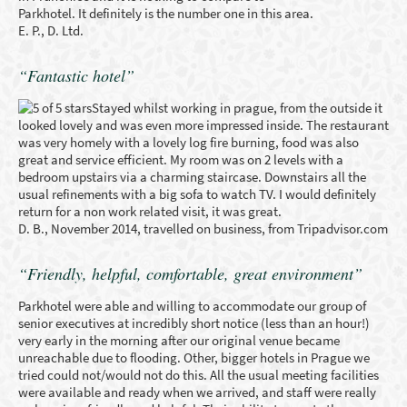
Parkhotel. It definitely is the number one in this area.
E. P., D. Ltd.
“Fantastic hotel”
Stayed whilst working in prague, from the outside it
looked lovely and was even more impressed inside. The restaurant
was very homely with a lovely log fire burning, food was also
great and service efficient. My room was on 2 levels with a
bedroom upstairs via a charming staircase. Downstairs all the
usual refinements with a big sofa to watch TV. I would definitely
return for a non work related visit, it was great.
D. B., November 2014, travelled on business, from Tripadvisor.com
“Friendly, helpful, comfortable, great environment”
Parkhotel were able and willing to accommodate our group of
senior executives at incredibly short notice (less than an hour!)
very early in the morning after our original venue became
unreachable due to flooding. Other, bigger hotels in Prague we
tried could not/would not do this. All the usual meeting facilities
were available and ready when we arrived, and staff were really