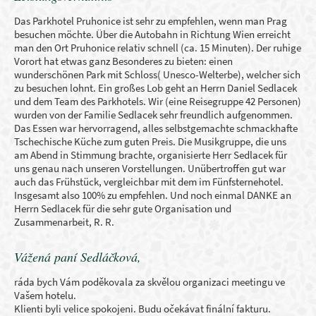
Das Parkhotel Pruhonice ist sehr zu empfehlen, wenn man Prag
besuchen möchte. Über die Autobahn in Richtung Wien erreicht
man den Ort Pruhonice relativ schnell (ca. 15 Minuten). Der ruhige
Vorort hat etwas ganz Besonderes zu bieten: einen
wunderschönen Park mit Schloss( Unesco-Welterbe), welcher sich
zu besuchen lohnt. Ein großes Lob geht an Herrn Daniel Sedlacek
und dem Team des Parkhotels. Wir (eine Reisegruppe 42 Personen)
wurden von der Familie Sedlacek sehr freundlich aufgenommen.
Das Essen war hervorragend, alles selbstgemachte schmackhafte
Tschechische Küche zum guten Preis. Die Musikgruppe, die uns
am Abend in Stimmung brachte, organisierte Herr Sedlacek für
uns genau nach unseren Vorstellungen. Unübertroffen gut war
auch das Frühstück, vergleichbar mit dem im Fünfsternehotel.
Insgesamt also 100% zu empfehlen. Und noch einmal DANKE an
Herrn Sedlacek für die sehr gute Organisation und
Zusammenarbeit, R. R.
Vážená paní Sedláčková,
ráda bych Vám poděkovala za skvělou organizaci meetingu ve
Vašem hotelu.
Klienti byli velice spokojeni. Budu očekávat finální fakturu.