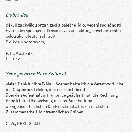
Dobrý den,
děkuji za skvělou organizaci a báječné jídlo, vedení společnosti
bylo s akcí spokojeno. Prosím o zaslání faktury, abychom mohli
celou akci obratem uhradit.
S díky a s pozdravem,
P. H., Asistentka
I.I., s.r.o.
Sehr geehrter Herr Sedlacek,
vielen Dank für Ihre E-Mail. Soeben hatte ich die Verantwortliche
der Gruppe am Telefon, die sich sehr lobend
über den Aufenthalt in Pruhonice geäußert hat. Die Rechnung
habe ich zur Überweisung unserer Buchhaltung
übergeben. Herzlichen Dank nochmals. Bis zur nächsten
Zusammenarbeit. Mit freundlichen Grüßen.
C. W., DRRB GmbH