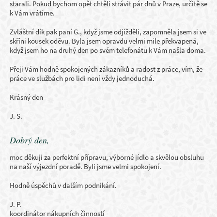
starali. Pokud bychom opět chtěli strávit pár dnů v Praze, určitě se
k Vám vrátíme.
Zvláštní dík pak paní G., když jsme odjížděli, zapomněla jsem si ve
skříni kousek oděvu. Byla jsem opravdu velmi mile překvapená,
když jsem ho na druhý den po svém telefonátu k Vám našla doma.
Přeji Vám hodně spokojených zákazníků a radost z práce, vím, že
práce ve službách pro lidi není vždy jednoduchá.
Krásný den
J. S.
Dobrý den,
moc děkuji za perfektní přípravu, výborné jídlo a skvělou obsluhu
na naší výjezdní poradě. Byli jsme velmi spokojení.
Hodně úspěchů v dalším podnikání.
J. P.
koordinátor nákupních činností