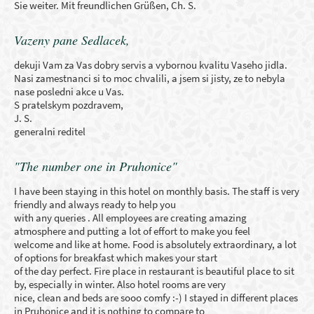
Sie weiter. Mit freundlichen Grüßen, Ch. S.
Vazeny pane Sedlacek,
dekuji Vam za Vas dobry servis a vybornou kvalitu Vaseho jidla.
Nasi zamestnanci si to moc chvalili, a jsem si jisty, ze to nebyla
nase posledni akce u Vas.
S pratelskym pozdravem,
J. S.
generalni reditel
"The number one in Pruhonice"
I have been staying in this hotel on monthly basis. The staff is very
friendly and always ready to help you
with any queries . All employees are creating amazing
atmosphere and putting a lot of effort to make you feel
welcome and like at home. Food is absolutely extraordinary, a lot
of options for breakfast which makes your start
of the day perfect. Fire place in restaurant is beautiful place to sit
by, especially in winter. Also hotel rooms are very
nice, clean and beds are sooo comfy :-) I stayed in different places
in Pruhonice and it is nothing to compare to