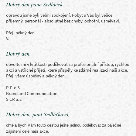
Dobrý den pane Sedláček,
opravdu jsme byli velmi spokojení. Pobyt u Vás byl velice
příjemný, personál - absolutně bez chyby, ochotní, usměvaví.
Přeji pěkný den
V.
Dobrý den,
dovolte mi v krátkosti poděkovat za profesionální přístup, rychlou
akci a vstřícné přijetí, které přispěly ke zdárné realizaci naší akce.
Přeji všem úspěšný a pěkný den.
P. F. d S.
Brand and Communication
S CR a.s.
Dobrý den, paní Sedláčková,
chtěla bych Vám touto cestou ještě jednou poděkovat za báječné
zajištění celé naší akce.