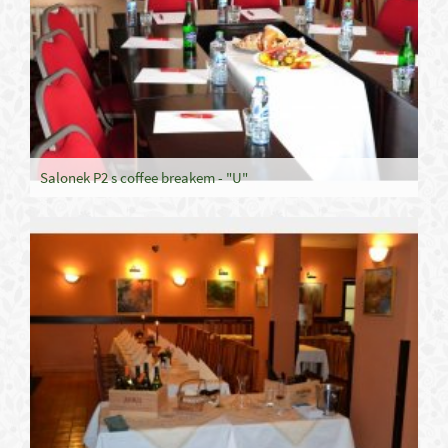
Salonek P2 s coffee breakem - "U"