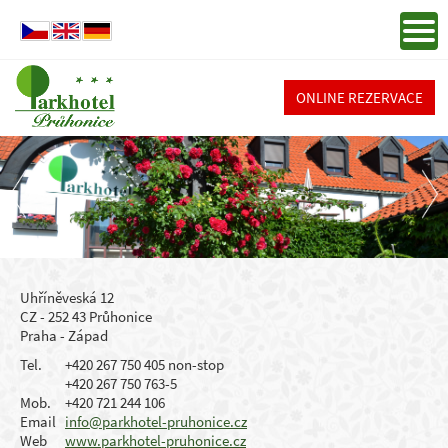
ONLINE REZERVACE
Uhříněveská 12
CZ - 252 43 Průhonice
Praha - Západ
Tel.
+420 267 750 405 non-stop
+420 267 750 763-5
Mob.
+420 721 244 106
Email
info@parkhotel-pruhonice.cz
Web
www.parkhotel-pruhonice.cz