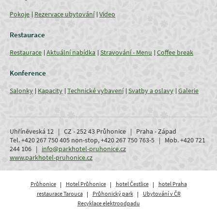
Pokoje
Rezervace ubytování
Video
Restaurace
Restaurace
Aktuální nabídka
Stravování - Menu
Coffee break
Konference
Salonky
Kapacity
Technické vybavení
Svatby a oslavy
Galerie
Uhříněveská 12 | CZ - 252 43 Průhonice | Praha - Západ
Tel. +420 267 750 405 non-stop, +420 267 750 763-5 | Mob. +420 721
244 106 |
info@parkhotel-pruhonice.cz
www.parkhotel-pruhonice.cz
Průhonice
Hotel Průhonice
hotel Čestlice
hotel Praha
restaurace Tarouca
Průhonický park
Ubytování v ČR
Recyklace elektroodpadu