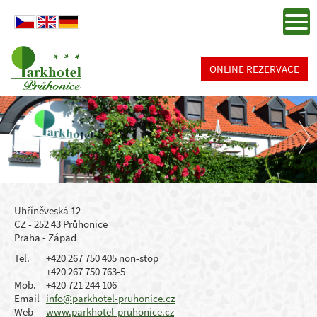
ONLINE REZERVACE
Uhříněveská 12
CZ - 252 43 Průhonice
Praha - Západ
Tel.
+420 267 750 405 non-stop
+420 267 750 763-5
Mob.
+420 721 244 106
Email
info@parkhotel-pruhonice.cz
Web
www.parkhotel-pruhonice.cz