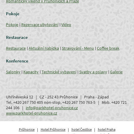
Romantický víkend v Průhonicích a Praze
Pokoje
Pokoje
Rezervace ubytování
Video
Restaurace
Restaurace
Aktuální nabídka
Stravování - Menu
Coffee break
Konference
Salonky
Kapacity
Technické vybavení
Svatby a oslavy
Galerie
Uhříněveská 12 | CZ - 252 43 Průhonice | Praha - Západ
Tel. +420 267 750 405 non-stop, +420 267 750 763-5 | Mob. +420 721
244 106 |
info@parkhotel-pruhonice.cz
www.parkhotel-pruhonice.cz
Průhonice
Hotel Průhonice
hotel Čestlice
hotel Praha