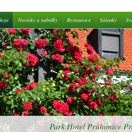
koje
Novinky a nabidky
Restaurace
Salonky
Sv
Park Hotel Průhonice P