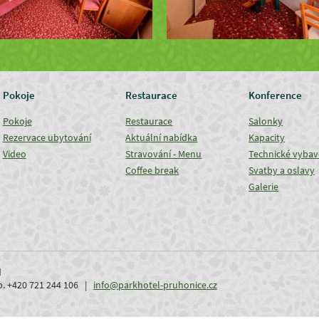
Pokoje
Restaurace
Konference
Pokoje
Restaurace
Salonky
Rezervace ubytování
Aktuální nabídka
Kapacity
Video
Stravování - Menu
Technické vybav
Coffee break
Svatby a oslavy
Galerie
d
ob. +420 721 244 106 |
info@parkhotel-pruhonice.cz