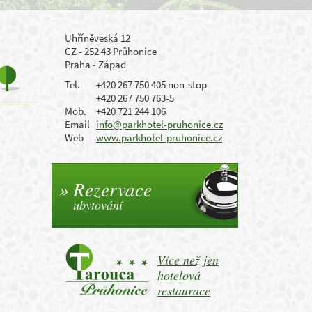
Uhříněveská 12
CZ - 252 43 Průhonice
Praha - Západ
Tel.
+420 267 750 405 non-stop
+420 267 750 763-5
Mob.
+420 721 244 106
Email
info@parkhotel-pruhonice.cz
Web
www.parkhotel-pruhonice.cz
Rezervace
ubytování
Více než jen
hotelová
restaurace