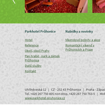
Parkhotel Průhonice
Nabídky a novinky
Hotel
Víkendové pobyty a akce
Reference
Romantický víkend v
Průhonicích a Praze
Okolí, okolí Prahy
Pan hrabě - park a zámek
Průhonice
Další služby
Kontakt
Uhříněveská 12 | CZ - 252 43 Průhonice | Praha - Zápa
Tel. +420 267 750 405 non-stop, +420 267 750 763-5 | M
www.parkhotel-pruhonice.cz