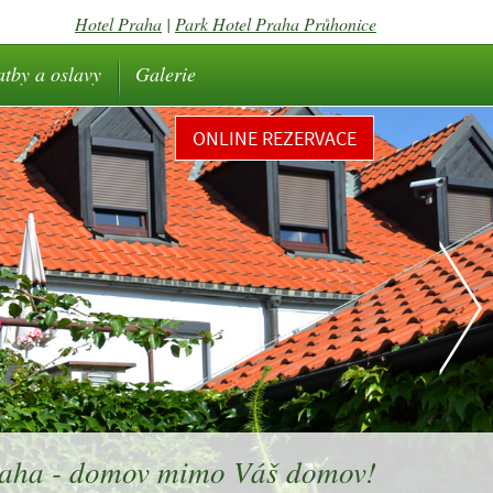
Hotel Praha
|
Park Hotel Praha Průhonice
atby a oslavy
Galerie
ONLINE REZERVACE
raha - domov mimo Váš domov!