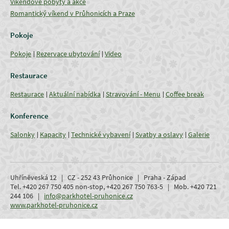
Víkendové pobyty a akce
Romantický víkend v Průhonicích a Praze
Pokoje
Pokoje
Rezervace ubytování
Video
Restaurace
Restaurace
Aktuální nabídka
Stravování - Menu
Coffee break
Konference
Salonky
Kapacity
Technické vybavení
Svatby a oslavy
Galerie
Uhříněveská 12 | CZ - 252 43 Průhonice | Praha - Západ
Tel. +420 267 750 405 non-stop, +420 267 750 763-5 | Mob. +420 721
244 106 |
info@parkhotel-pruhonice.cz
www.parkhotel-pruhonice.cz