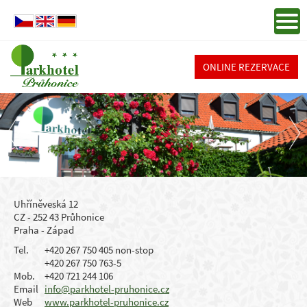
ONLINE REZERVACE
Uhříněveská 12
CZ - 252 43 Průhonice
Praha - Západ
Tel.
+420 267 750 405 non-stop
+420 267 750 763-5
Mob.
+420 721 244 106
Email
info@parkhotel-pruhonice.cz
Web
www.parkhotel-pruhonice.cz