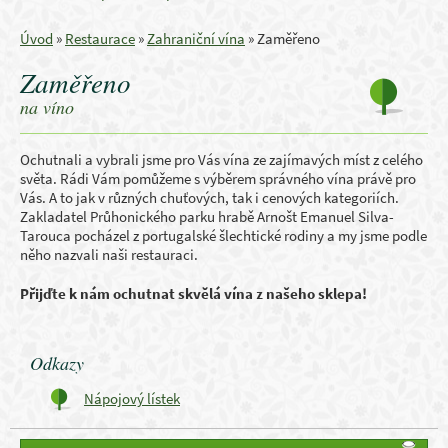
Úvod
»
Restaurace
»
Zahraniční vína
»
Zaměřeno
Zaměřeno
na víno
Ochutnali a vybrali jsme pro Vás vína ze zajímavých míst z celého
světa. Rádi Vám pomůžeme s výběrem správného vína právě pro
Vás. A to jak v různých chuťových, tak i cenových kategoriích.
Zakladatel Průhonického parku hrabě Arnošt Emanuel Silva-
Tarouca pocházel z portugalské šlechtické rodiny a my jsme podle
něho nazvali naši restauraci.
Přijďte k nám ochutnat skvělá vína z našeho sklepa!
Odkazy
Nápojový lístek