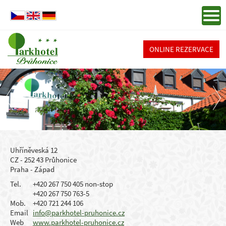
ONLINE REZERVACE
Uhříněveská 12
CZ - 252 43 Průhonice
Praha - Západ
Tel.
+420 267 750 405 non-stop
+420 267 750 763-5
Mob.
+420 721 244 106
Email
info@parkhotel-pruhonice.cz
Web
www.parkhotel-pruhonice.cz