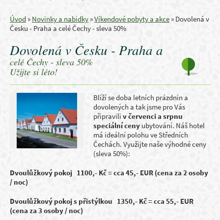
Úvod
»
Novinky a nabidky
»
Víkendové pobyty a akce
»
Dovolená v
Česku - Praha a celé Čechy - sleva 50%
Dovolená v Česku - Praha a
celé Čechy - sleva 50%
Užijte si léto!
Blíží se doba letních prázdnin a
dovolených a tak jsme pro Vás
připravili
v červenci a srpnu
speciální ceny
ubytování. Náš hotel
má ideální polohu ve Středních
Čechách. Využijte naše výhodné ceny
(sleva 50%):
Dvoulůžkový pokoj 1100,- Kč = cca 45,- EUR (cena za 2 osoby
/ noc)
Dvoulůžkový pokoj s přistýlkou 1350,- Kč = cca 55,- EUR
(cena za 3 osoby / noc)