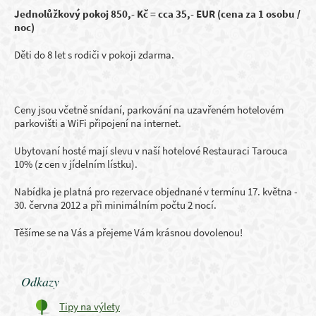
Jednolůžkový pokoj 850,- Kč = cca 35,- EUR (cena za 1 osobu /
noc)
Děti do 8 let s rodiči v pokoji zdarma.
Ceny jsou včetně snídaní, parkování na uzavřeném hotelovém
parkovišti a WiFi připojení na internet.
Ubytovaní hosté mají slevu v naší hotelové Restauraci Tarouca
10% (z cen v jídelním lístku).
Nabídka je platná pro rezervace objednané v termínu 17. května -
30. června 2012 a při minimálním počtu 2 nocí.
Těšíme se na Vás a přejeme Vám krásnou dovolenou!
Odkazy
Tipy na výlety