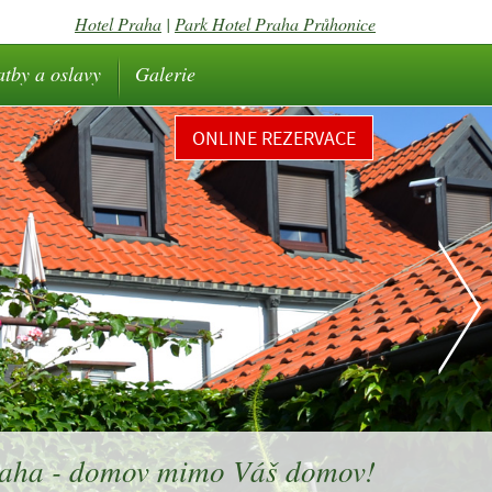
Hotel Praha
|
Park Hotel Praha Průhonice
atby a oslavy
Galerie
ONLINE REZERVACE
raha - domov mimo Váš domov!