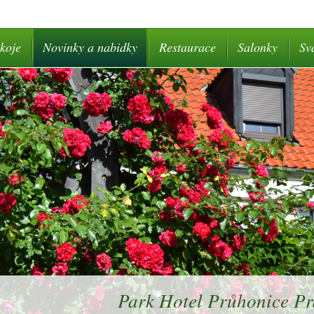
koje
Novinky a nabidky
Restaurace
Salonky
Sv
Park Hotel Průhonice P