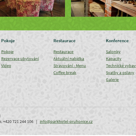
Pokoje
Restaurace
Konference
Pokoje
Restaurace
Salonky
Rezervace ubytování
Aktuální nabídka
Kapacity
Video
Stravování - Menu
Technické vybav
Coffee break
Svatby a oslavy
Galerie
d
ob. +420 721 244 106 |
info@parkhotel-pruhonice.cz