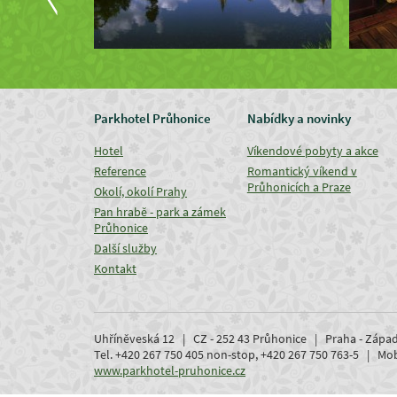
Parkhotel Průhonice
Nabídky a novinky
Hotel
Víkendové pobyty a akce
Reference
Romantický víkend v
Průhonicích a Praze
Okolí, okolí Prahy
Pan hrabě - park a zámek
Průhonice
Další služby
Kontakt
Uhříněveská 12 | CZ - 252 43 Průhonice | Praha - Zápa
Tel. +420 267 750 405 non-stop, +420 267 750 763-5 | M
www.parkhotel-pruhonice.cz