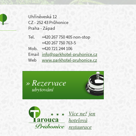
Uhříněveská 12
CZ - 252 43 Průhonice
Praha - Západ
Tel.
+420 267 750 405 non-stop
+420 267 750 763-5
Mob.
+420 721 244 106
Email
info@parkhotel-pruhonice.cz
Web
www.parkhotel-pruhonice.cz
Rezervace
ubytování
Více než jen
hotelová
restaurace