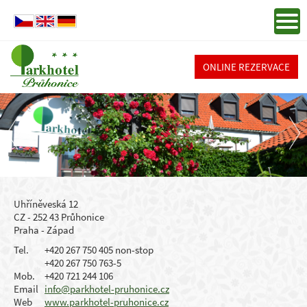
ONLINE REZERVACE
Uhříněveská 12
CZ - 252 43 Průhonice
Praha - Západ
Tel.
+420 267 750 405 non-stop
+420 267 750 763-5
Mob.
+420 721 244 106
Email
info@parkhotel-pruhonice.cz
Web
www.parkhotel-pruhonice.cz