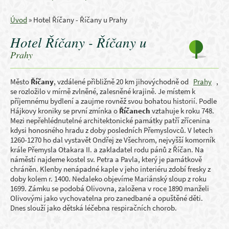
Úvod
»
Hotel Říčany - Říčany u Prahy
Hotel Říčany - Říčany u
Prahy
Město
Říčany
, vzdálené přibližně 20 km jihovýchodně od
Prahy
,
se rozložilo v mírně zvlněné, zalesněné krajině. Je místem k
příjemnému bydlení a zaujme rovněž svou bohatou historií. Podle
Hájkovy kroniky se první zmínka o
Říčanech
vztahuje k roku 748.
Mezi nepřehlédnutelné architektonické památky patří zřícenina
kdysi honosného hradu z doby posledních Přemyslovců. V letech
1260-1270 ho dal vystavět Ondřej ze Všechrom, nejvyšší komorník
krále Přemysla Otakara II. a zakladatel rodu pánů z Říčan. Na
náměstí najdeme kostel sv. Petra a Pavla, který je památkově
chráněn. Klenby nenápadné kaple v jeho interiéru zdobí fresky z
doby kolem r. 1400. Nedaleko objevíme Mariánský sloup z roku
1699. Zámku se podobá Olivovna, založena v roce 1890 manželi
Olivovými jako vychovatelna pro zanedbané a opuštěné děti.
Dnes slouží jako dětská léčebna respiračních chorob.