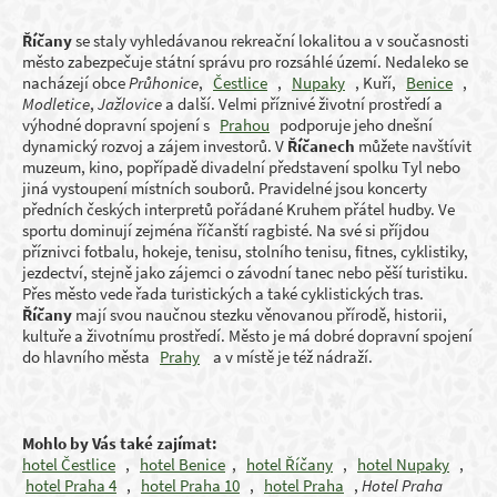
Říčany
se staly vyhledávanou rekreační lokalitou a v současnosti
město zabezpečuje státní správu pro rozsáhlé území. Nedaleko se
nacházejí obce
Průhonice
,
Čestlice
,
Nupaky
, Kuří,
Benice
,
Modletice
,
Jažlovice
a další. Velmi příznivé životní prostředí a
výhodné dopravní spojení s
Prahou
podporuje jeho dnešní
dynamický rozvoj a zájem investorů. V
Říčanech
můžete navštívit
muzeum, kino, popřípadě divadelní představení spolku Tyl nebo
jiná vystoupení místních souborů. Pravidelné jsou koncerty
předních českých interpretů pořádané Kruhem přátel hudby. Ve
sportu dominují zejména říčanští ragbisté. Na své si příjdou
příznivci fotbalu, hokeje, tenisu, stolního tenisu, fitnes, cyklistiky,
jezdectví, stejně jako zájemci o závodní tanec nebo pěší turistiku.
Přes město vede řada turistických a také cyklistických tras.
Říčany
mají svou naučnou stezku věnovanou přírodě, historii,
kultuře a životnímu prostředí. Město je má dobré dopravní spojení
do hlavního města
Prahy
a v místě je též nádraží.
Mohlo by Vás také zajímat:
hotel Čestlice
,
hotel Benice
,
hotel Říčany
,
hotel Nupaky
,
hotel Praha 4
,
hotel Praha 10
,
hotel Praha
,
Hotel Praha