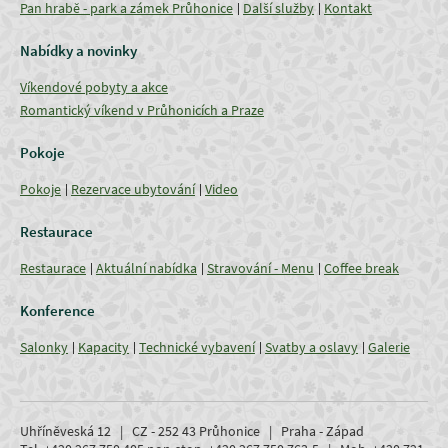
Pan hrabě - park a zámek Průhonice
Další služby
Kontakt
Nabídky a novinky
Víkendové pobyty a akce
Romantický víkend v Průhonicích a Praze
Pokoje
Pokoje
Rezervace ubytování
Video
Restaurace
Restaurace
Aktuální nabídka
Stravování - Menu
Coffee break
Konference
Salonky
Kapacity
Technické vybavení
Svatby a oslavy
Galerie
Uhříněveská 12 | CZ - 252 43 Průhonice | Praha - Západ