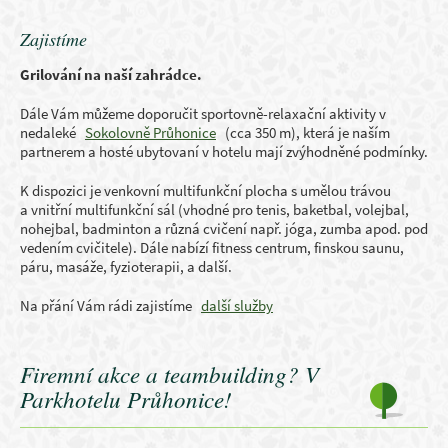
Zajistíme
Grilování na naší zahrádce.
Dále Vám můžeme doporučit sportovně-relaxační aktivity v
nedaleké
Sokolovně Průhonice
(cca 350 m), která je naším
partnerem a hosté ubytovaní v hotelu mají zvýhodněné podmínky.
K dispozici je venkovní multifunkční plocha s umělou trávou
a vnitřní multifunkční sál (vhodné pro tenis, baketbal, volejbal,
nohejbal, badminton a různá cvičení např. jóga, zumba apod. pod
vedením cvičitele). Dále nabízí fitness centrum, finskou saunu,
páru, masáže, fyzioterapii, a další.
Na přání Vám rádi zajistíme
další služby
Firemní akce a teambuilding? V
Parkhotelu Průhonice!