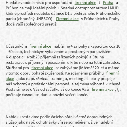
Hledáte vhodné místo pro uspořádání
firemní akce
?
Praha
a
Průhonice mají ideální polohu. Snadná dostupnost autem i MHD,
klidné prostředí nedaleko dálnice D1 a překrásného Průhonického
parku (chráněný UNESCO).
Firemní akce
v Průhonicích u Prahy
dodá Vaší společnosti prestiž.
Účastníkům
firemní akce
nabízíme 4 salonky s kapacitou cca 10
– 60 osob, technickým vybavením a prostorným parkovištěm.
K dispozici je též 25 příjemně zařízených pokojů a útulná
restaurace s příjemným posezením u krbu nebo na letní zahrádce.
Službami pro
firemní akce
se zabýváme již téměř 20 let a máme
v tomto oboru bohaté zkušenosti. Ke zdárnému průběhu
firemní
akce
, jako např.
školení
, trainingu, meetingu či párty přispěje i
náš ochotný a profesionální personál a zejména výborná kuchyně.
Postaráme se o Vás od začátku až do konce Vaší
firemní akce
, tj.
počínaje časnou snídaní a pozdní večeří konče.
Nabídku sestavíme podle Vašeho přání včetně doprovodných
služeb jako např. ochutnávky vín se someliérem, živé hudební