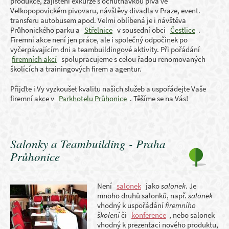
produkce, zajištění exkurze s ochutnávkou piva ve
Velkopopovickém pivovaru, návštěvy divadla v Praze, event.
transferu autobusem apod. Velmi oblíbená je i návštěva
Průhonického parku a
Střelnice
v sousední obci
Čestlice
.
Firemní akce není jen práce, ale i společný odpočinek po
vyčerpávajícím dni a teambuildingové aktivity. Při pořádání
firemních akcí
spolupracujeme s celou řadou renomovaných
školících a trainingových firem a agentur.
Přijďte i Vy vyzkoušet kvalitu našich služeb a uspořádejte Vaše
firemní akce v
Parkhotelu Průhonice
. Těšíme se na Vás!
Salonky a Teambuilding - Praha
Průhonice
Není
salonek
jako
salonek
. Je
mnoho druhů salonků, např.
salonek
vhodný k uspořádání
firemního
školení
či
konference
, nebo salonek
vhodný k prezentaci nového produktu,