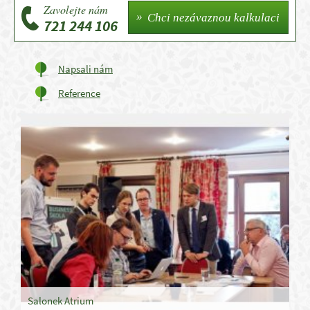
Zavolejte nám
Chci nezávaznou kalkulaci
721 244 106
Napsali nám
Reference
Salonek Atrium