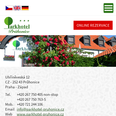
ONLINE REZERVACE
Uhříněveská 12
CZ - 252 43 Průhonice
Praha - Západ
Tel.
+420 267 750 405 non-stop
+420 267 750 763-5
Mob.
+420 721 244 106
Email
info@parkhotel-pruhonice.cz
Web
www.parkhotel-pruhonice.cz