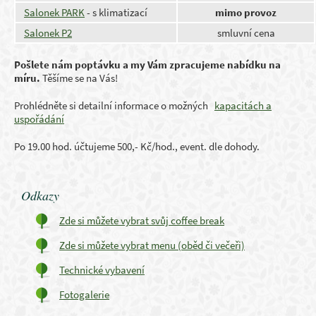
Salonek PARK
- s klimatizací
mimo provoz
Salonek P2
smluvní cena
Pošlete nám poptávku a my Vám zpracujeme nabídku na
míru.
Těšíme se na Vás!
Prohlédněte si detailní informace o možných
kapacitách a
uspořádání
Po 19.00 hod. účtujeme 500,- Kč/hod., event. dle dohody.
Odkazy
Zde si můžete vybrat svůj coffee break
Zde si můžete vybrat menu (oběd či večeři)
Technické vybavení
Fotogalerie