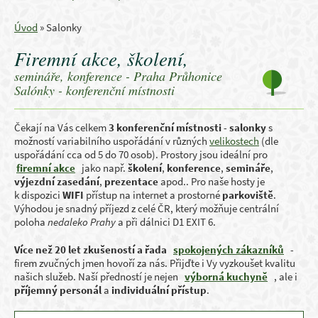
Úvod
»
Salonky
Firemní akce, školení,
semináře, konference - Praha Průhonice
Salónky - konferenční místnosti
Čekají na Vás celkem
3 konferenční místnosti
-
salonky
s
možností variabilního uspořádání v různých
velikostech
(dle
uspořádání cca od 5 do 70 osob). Prostory jsou ideální pro
firemní akce
jako např.
školení
,
konference
,
semináře
,
výjezdní zasedání
,
prezentace
apod.. Pro naše hosty je
k dispozici
WIFI
přístup na internet a prostorné
parkoviště
.
Výhodou je snadný příjezd z celé ČR, který možňuje centrální
poloha
nedaleko Prahy
a při dálnici D1 EXIT 6.
Více než 20 let zkušeností a řada
spokojených zákazníků
-
firem zvučných jmen hovoří za nás. Přijďte i Vy vyzkoušet kvalitu
našich služeb. Naší předností je nejen
výborná kuchyně
, ale i
příjemný personál
a
individuální přístup
.