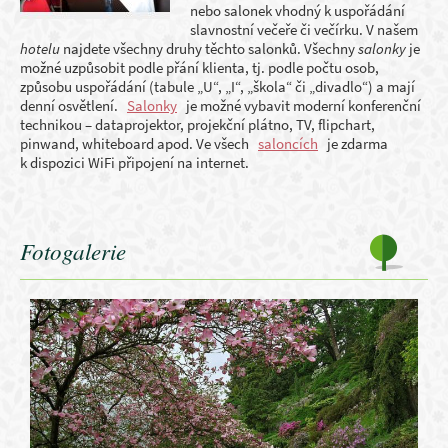
nebo salonek vhodný k uspořádání
slavnostní večeře či večírku. V našem
hotelu
najdete všechny druhy těchto salonků. Všechny
salonky
je
možné uzpůsobit podle přání klienta, tj. podle počtu osob,
způsobu uspořádání (tabule „U“, „I“, „škola“ či „divadlo“) a mají
denní osvětlení.
Salonky
je možné vybavit moderní konferenční
technikou – dataprojektor, projekční plátno, TV, flipchart,
pinwand, whiteboard apod. Ve všech
saloncích
je zdarma
k dispozici WiFi připojení na internet.
Fotogalerie