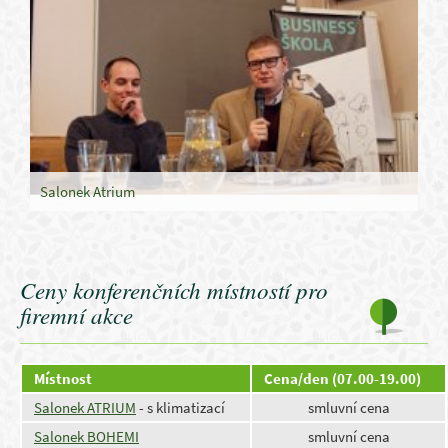
Salonek Atrium
Ceny konferenčních místností pro
firemní akce
Místnost
Cena/den (07.00-19.00)
Salonek ATRIUM
- s klimatizací
smluvní cena
Salonek BOHEMI
smluvní cena